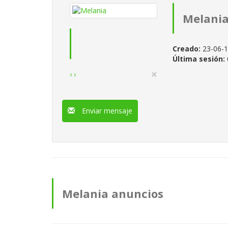
Melani
Creado:
23-06-
Última sesión:
×
‹
›
Enviar mensaje
Melania anuncios