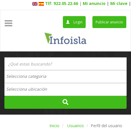
Tlf: 922.05.22.66
|
Mi anuncio
|
Mi clave
|
Login
Publicar anuncio
Inicio
Usuarios
Perfil del usuario