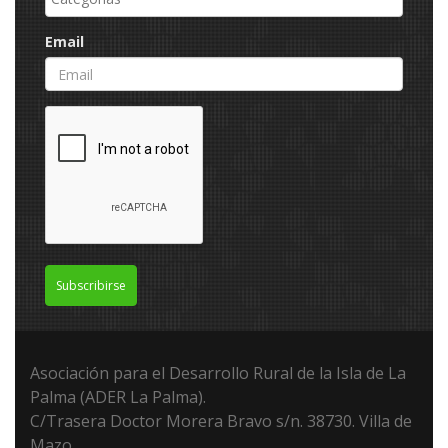
Email
Subscribirse
Asociación para el Desarrollo Rural de la Isla de La
Palma (ADER La Palma).
C/Trasera Doctor Morera Bravo s/n. 38730. Villa de
Mazo.