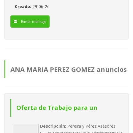
Creado:
29-06-26
Enviar mensaje
ANA MARIA PEREZ GOMEZ anuncios
Oferta de Trabajo para un
administrativo contable
Descripción:
Pereira y Pérez Asesores,