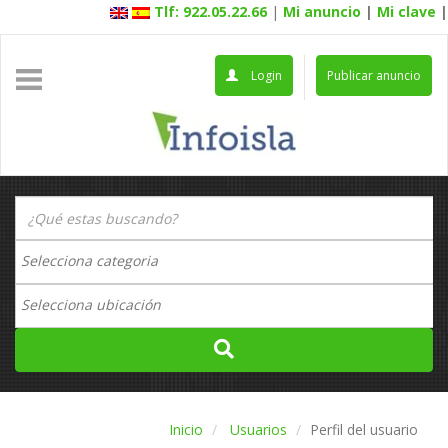
Tlf: 922.05.22.66
|
Mi anuncio
|
Mi clave
|
Login
Publicar anuncio
Inicio
Usuarios
Perfil del usuario