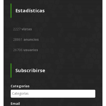
Estadísticas
2227
vistas
28861
anuncios
26706
usuarios
Subscribirse
Categorías
Email