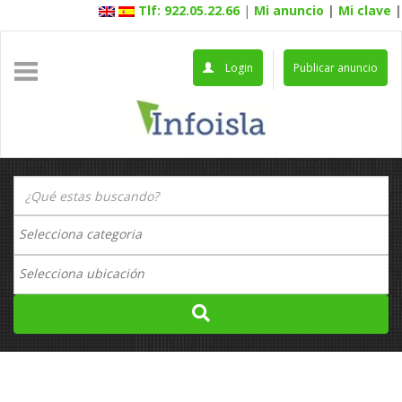
Tlf: 922.05.22.66
|
Mi anuncio
|
Mi clave
|
Login
Publicar anuncio