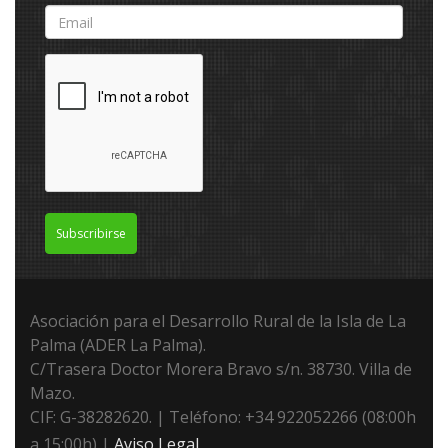
Subscribirse
Asociación para el Desarrollo Rural de la Isla de La
Palma (ADER La Palma).
C/Trasera Doctor Morera Bravo s/n. 38730. Villa de
Mazo.
CIF: G-38282620. | Teléfono: +34 922052266 (08:00h
a 15:00h) |
Aviso Legal