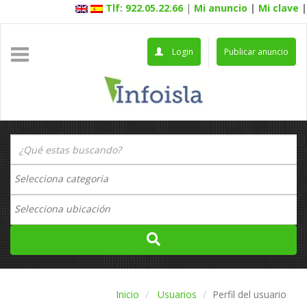
Tlf: 922.05.22.66
|
Mi anuncio
|
Mi clave
|
Login
Publicar anuncio
Inicio
Usuarios
Perfil del usuario