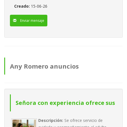
Creado:
15-06-26
Enviar mensaje
Any Romero anuncios
Señora con experiencia ofrece sus
servicios de cuidadora y
Descripción:
Se ofrece servicio de