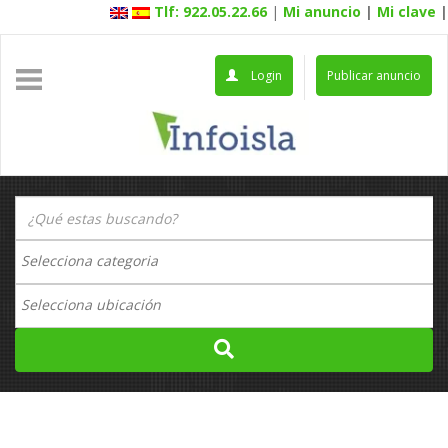
Tlf: 922.05.22.66
|
Mi anuncio
|
Mi clave
|
Login
Publicar anuncio