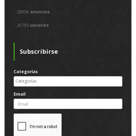
28856
anuncios
26705
usuarios
Subscribirse
Categorías
Email