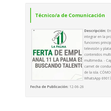
Técnico/a de Comunicación
Descripción:
En
integrar en la p
funciones princi
televisión y pla
contenidos multi
multimedia. - Ca
carnet de conduc
de la isla. CÓMO
WhatsApp 690177
Fecha de Publicación:
12-06-26