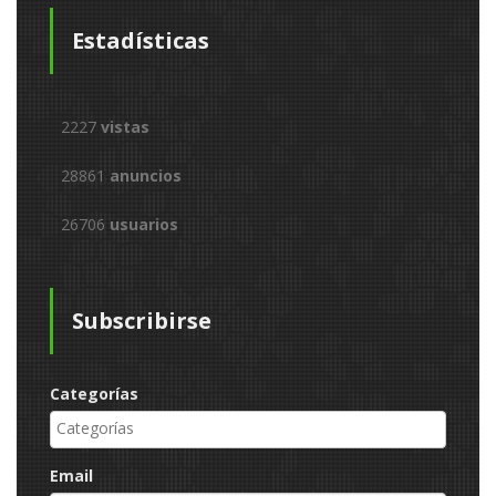
Estadísticas
2227
vistas
28861
anuncios
26706
usuarios
Subscribirse
Categorías
Email