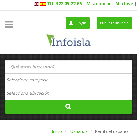
Tlf: 922.05.22.66
|
Mi anuncio
|
Mi clave
|
Login
Publicar anuncio
Inicio
Usuarios
Perfil del usuario