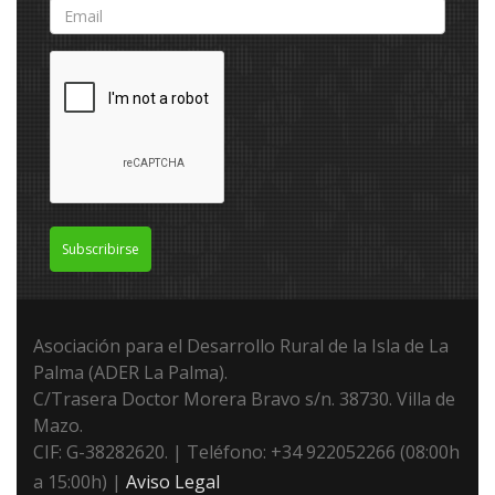
Subscribirse
Asociación para el Desarrollo Rural de la Isla de La
Palma (ADER La Palma).
C/Trasera Doctor Morera Bravo s/n. 38730. Villa de
Mazo.
CIF: G-38282620. | Teléfono: +34 922052266 (08:00h
a 15:00h) |
Aviso Legal