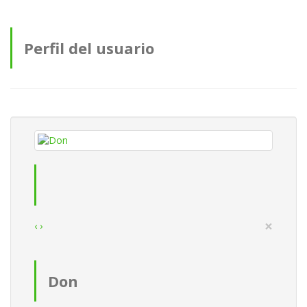
Perfil del usuario
×
‹
›
Don