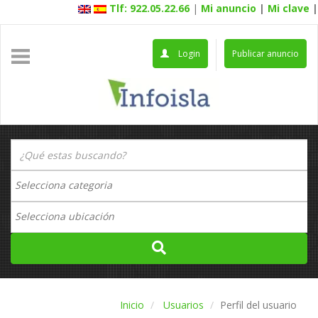
Tlf: 922.05.22.66
|
Mi anuncio
|
Mi clave
|
Login
Publicar anuncio
Inicio
Usuarios
Perfil del usuario