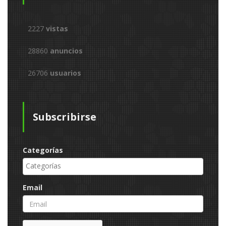
2227
vistas
28860
anuncios
26706
usuarios
Subscribirse
Categorías
Email