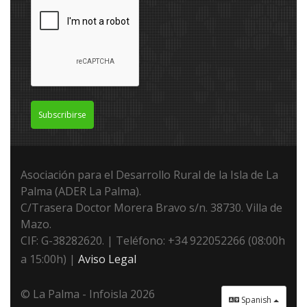
Subscribirse
Asociación para el Desarrollo Rural de la Isla de La
Palma (ADER La Palma).
C/Trasera Doctor Morera Bravo s/n. 38730. Villa de
Mazo.
CIF: G-38282620. | Teléfono: +34 922052266 (08:00h
a 15:00h) |
Aviso Legal
© La Palma - Infoisla 2026
Spanish