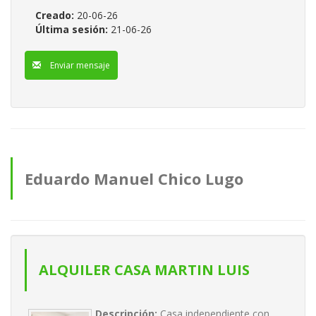
Creado:
20-06-26
Última sesión:
21-06-26
Enviar mensaje
Eduardo Manuel Chico Lugo
anuncios
ALQUILER CASA MARTIN LUIS
(PUNTALLANA)
Descripción:
Casa independiente con