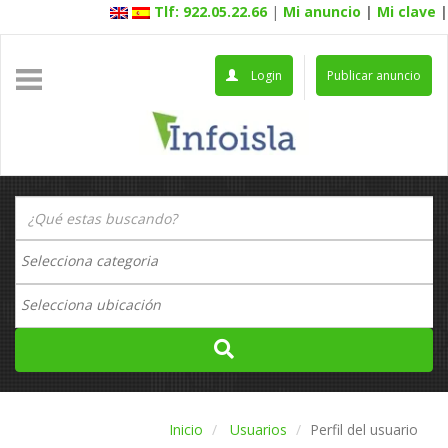
Tlf: 922.05.22.66
|
Mi anuncio
|
Mi clave
|
Login
Publicar anuncio
Inicio
Usuarios
Perfil del usuario