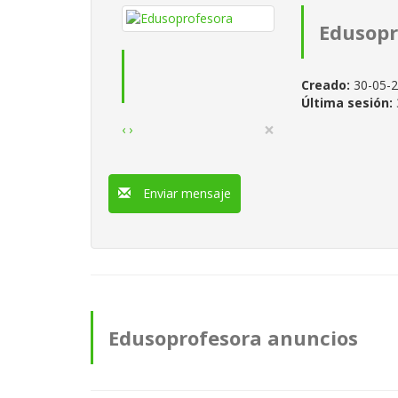
Edusopr
Creado:
30-05-
Última sesión:
×
‹
›
Enviar mensaje
Edusoprofesora anuncios