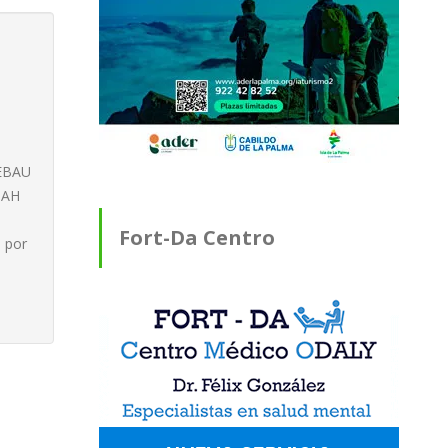
O
EBAU
DAH
Fort-Da Centro
 por
Médico ODALY