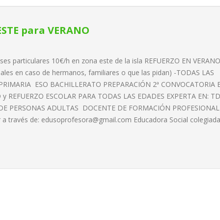
ESTE para VERANO
ases particulares 10€/h en zona este de la isla REFUERZO EN VERAN
upales en caso de hermanos, familiares o que las pidan) -TODAS LAS
 PRIMARIA ESO BACHILLERATO PREPARACIÓN 2ª CONVOCATORIA 
 y REFUERZO ESCOLAR PARA TODAS LAS EDADES EXPERTA EN: T
DE PERSONAS ADULTAS DOCENTE DE FORMACIÓN PROFESIONAL
 a través de:
edusoprofesora@gmail.com
Educadora Social colegiada