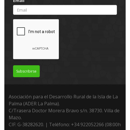
Email
Subscribirse
Asociación para el Desarrollo Rural de la Isla de La
Palma (ADER La Palma).
C/Trasera Doctor Morera Bravo s/n. 38730. Villa de
Mazo.
CIF: G-38282620. | Teléfono: +34 922052266 (08:00h