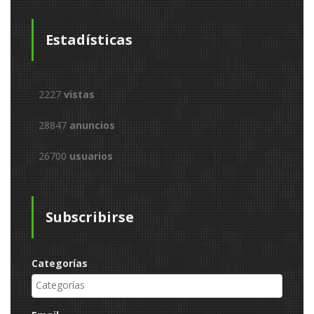
Estadísticas
2227
vistas
28847
anuncios
26700
usuarios
Subscribirse
Categorías