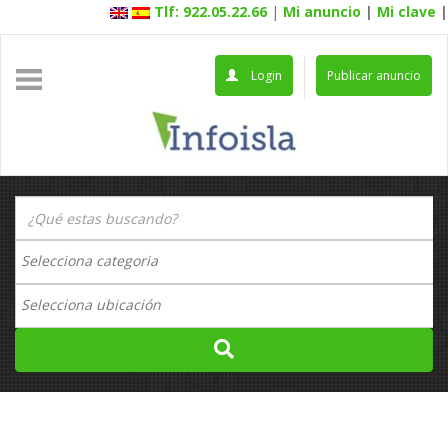
Tlf: 922.05.22.66
|
Mi anuncio
|
Mi clave
|
Login
Publicar anuncio