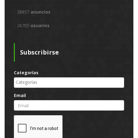
28857
anuncios
26705
usuarios
Subscribirse
Categorías
Email