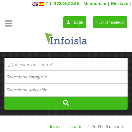
Tlf: 922.05.22.66
|
Mi anuncio
|
Mi clave
|
Login
Publicar anuncio
Inicio
Usuarios
Perfil del usuario