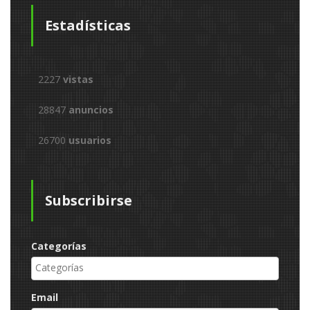
Estadísticas
2227
vistas
28847
anuncios
26700
usuarios
Subscribirse
Categorías
Email