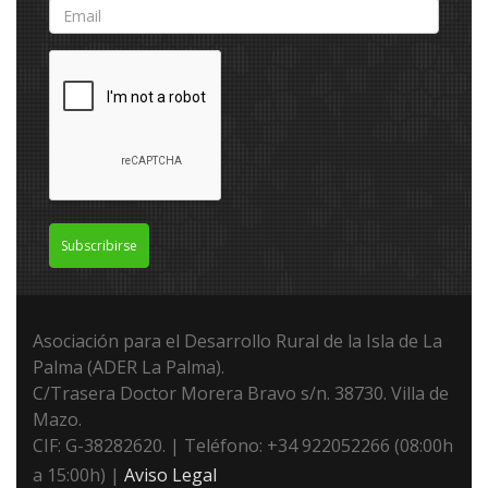
Subscribirse
Asociación para el Desarrollo Rural de la Isla de La
Palma (ADER La Palma).
C/Trasera Doctor Morera Bravo s/n. 38730. Villa de
Mazo.
CIF: G-38282620. | Teléfono: +34 922052266 (08:00h
a 15:00h) |
Aviso Legal