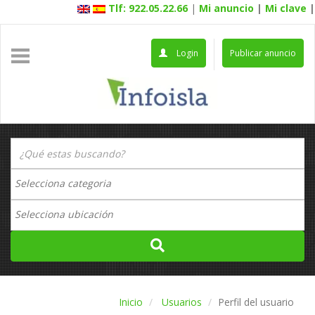
Tlf: 922.05.22.66
|
Mi anuncio
|
Mi clave
|
Login
Publicar anuncio
Inicio
Usuarios
Perfil del usuario