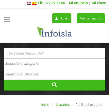
Tlf: 922.05.22.66
|
Mi anuncio
|
Mi clave
|
Login
Publicar anuncio
Inicio
Usuarios
Perfil del usuario