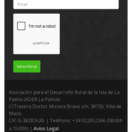
Subscribirse
Asociación para el Desarrollo Rural de la Isla de La
Palma (ADER La Palma).
C/Trasera Doctor Morera Bravo s/n. 38730. Villa de
Mazo.
CIF: G-38282620. | Teléfono: +34 922052266 (08:00h
a 15:00h) |
Aviso Legal