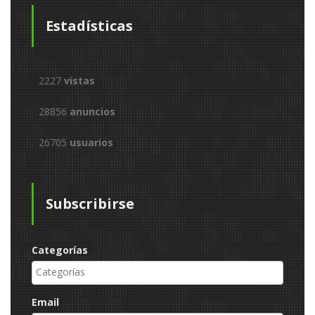
Estadísticas
2227
vistas
28856
anuncios
26705
usuarios
Subscribirse
Categorías
Email