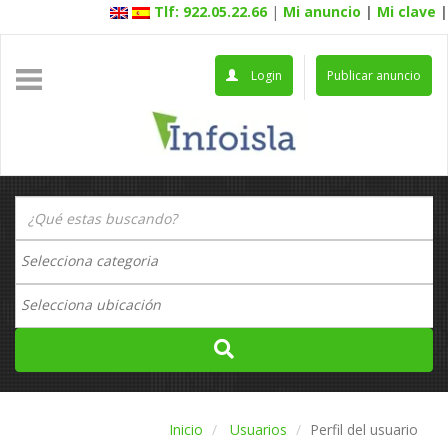
Tlf: 922.05.22.66
|
Mi anuncio
|
Mi clave
|
Login
Publicar anuncio
Inicio
Usuarios
Perfil del usuario