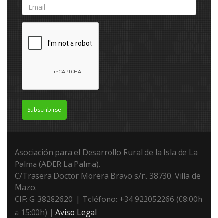
Subscribirse
Asociación para el Desarrollo Rural de la Isla de La
Palma (ADER La Palma).
C/Trasera Doctor Morera Bravo s/n. 38730. Villa de
Mazo.
CIF: G-38282620. | Teléfono: +34 922052266 (08:00h
a 15:00h) |
Aviso Legal