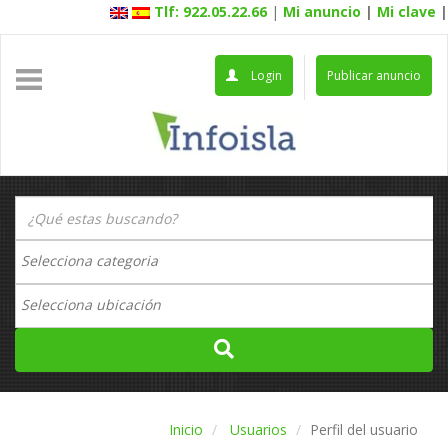
Tlf: 922.05.22.66
|
Mi anuncio
|
Mi clave
|
Login
Publicar anuncio
Inicio
Usuarios
Perfil del usuario