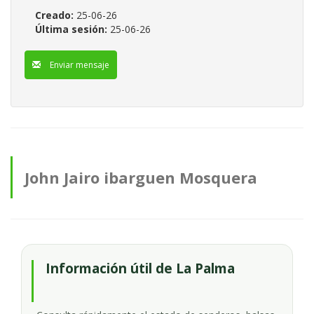
Mosquera
Creado:
25-06-26
Última sesión:
25-06-26
Enviar mensaje
John Jairo ibarguen Mosquera
anuncios
Información útil de La Palma