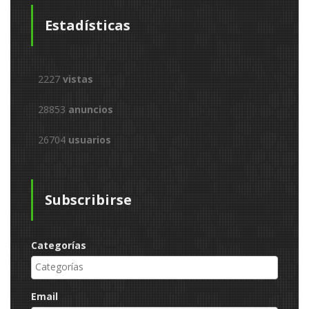
Estadísticas
2227
vistas
28853
anuncios
26704
usuarios
Subscribirse
Categorías
Email