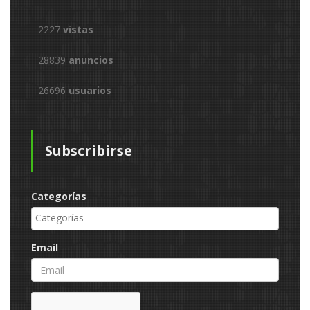
2227
vistas
28839
anuncios
26696
usuarios
Subscribirse
Categorías
Email