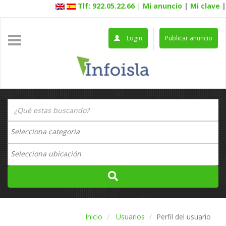
Tlf: 922.05.22.66
|
Mi anuncio
|
Mi clave
|
Login
Publicar anuncio
Inicio
Usuarios
Perfil del usuario