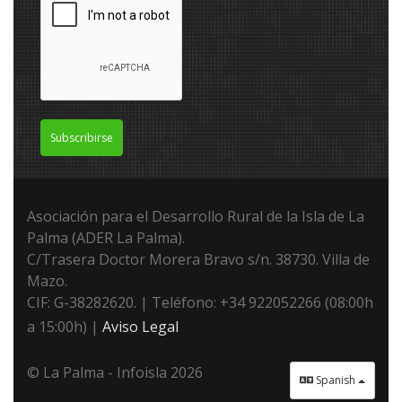
Subscribirse
Asociación para el Desarrollo Rural de la Isla de La
Palma (ADER La Palma).
C/Trasera Doctor Morera Bravo s/n. 38730. Villa de
Mazo.
CIF: G-38282620. | Teléfono: +34 922052266 (08:00h
a 15:00h) |
Aviso Legal
© La Palma - Infoisla 2026
Spanish