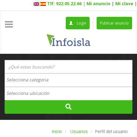
Tlf: 922.05.22.66
|
Mi anuncio
|
Mi clave
|
Login
Publicar anuncio
Inicio
Usuarios
Perfil del usuario