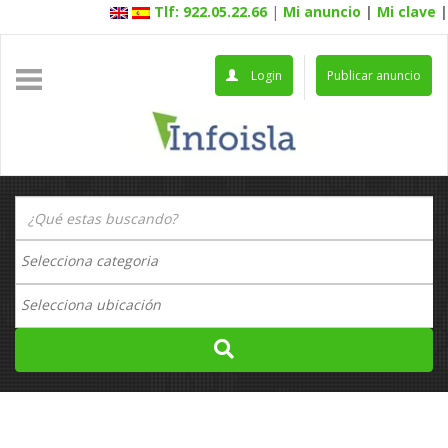
Tlf: 922.05.22.66
|
Mi anuncio
|
Mi clave
|
Login
Publicar anuncio