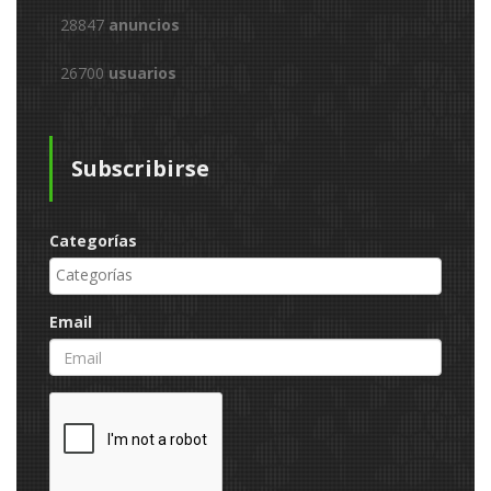
28847
anuncios
26700
usuarios
Subscribirse
Categorías
Email