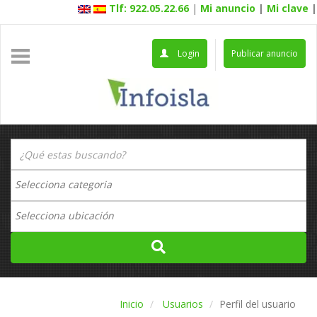
Tlf: 922.05.22.66
|
Mi anuncio
|
Mi clave
|
Login
Publicar anuncio
Inicio
Usuarios
Perfil del usuario