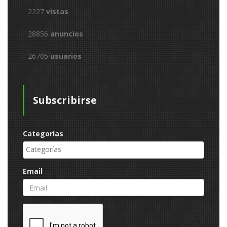
2227
vistas
28856
anuncios
26705
usuarios
Subscribirse
Categorías
Email