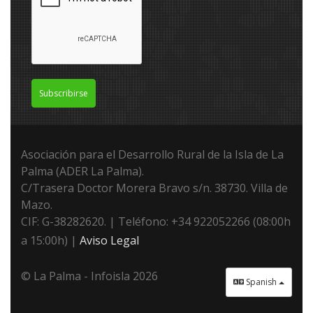
Subscribirse
Asociación para el Desarrollo Rural de la Isla de La
Palma (ADER La Palma).
C/Trasera Doctor Morera Bravo s/n. 38730. Villa de
Mazo.
CIF: G-38282620. | Teléfono: +34 922052266 (08:00h
a 15:00h) |
Aviso Legal
© La Palma - Infoisla 2026
Spanish