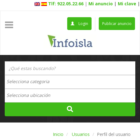
Tlf: 922.05.22.66
|
Mi anuncio
|
Mi clave
|
Login
Publicar anuncio
Inicio
Usuarios
Perfil del usuario