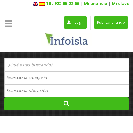
Tlf: 922.05.22.66
|
Mi anuncio
|
Mi clave
|
Login
Publicar anuncio