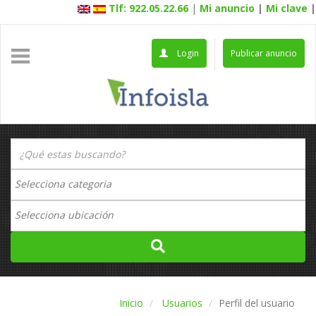
Tlf: 922.05.22.66
|
Mi anuncio
|
Mi clave
|
Login
Publicar anuncio
Inicio
Usuarios
Perfil del usuario