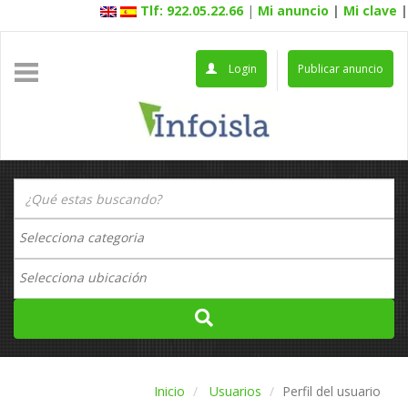
Tlf: 922.05.22.66
|
Mi anuncio
|
Mi clave
|
Login
Publicar anuncio
Inicio
Usuarios
Perfil del usuario