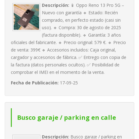
Descripción:
📱 Oppo Reno 13 Pro 5G –
Nuevo con garantía 🔹 Estado: Recién
comprado, en perfecto estado (casi sin
uso). 🔹 Compra: 30 de agosto de 2025
(factura disponible). 🔹 Garantía: 3 años
oficiales del fabricante. 🔹 Precio original: 579 €. 🔹 Precio
de venta: 399€ 🔹 Accesorios incluidos: Caja original,
cargador y accesorios de fábrica. ✅ Entrego con copia de
la factura (datos personales ocultos). ✅ Posibilidad de
comprobar el IMEI en el momento de la venta.
Fecha de Publicación:
17-09-25
Busco garaje / parking en calle
san jose (S/C de La Palma)
Descripción:
Busco garaje / parking en