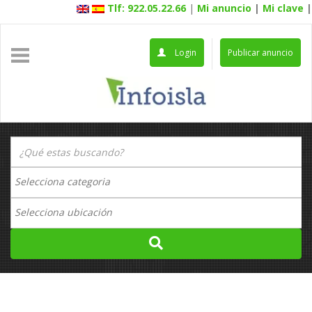
Tlf: 922.05.22.66
|
Mi anuncio
|
Mi clave
|
Login
Publicar anuncio