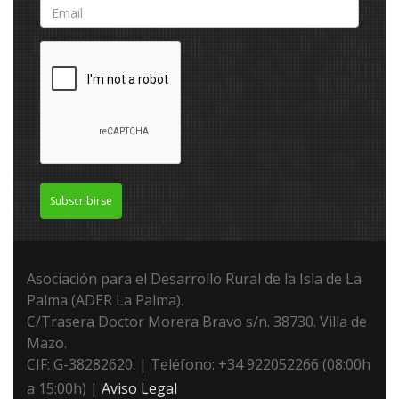
Subscribirse
Asociación para el Desarrollo Rural de la Isla de La
Palma (ADER La Palma).
C/Trasera Doctor Morera Bravo s/n. 38730. Villa de
Mazo.
CIF: G-38282620. | Teléfono: +34 922052266 (08:00h
a 15:00h) |
Aviso Legal