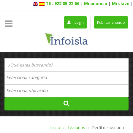
Tlf: 922.05.22.66
|
Mi anuncio
|
Mi clave
|
Login
Publicar anuncio
Inicio
Usuarios
Perfil del usuario