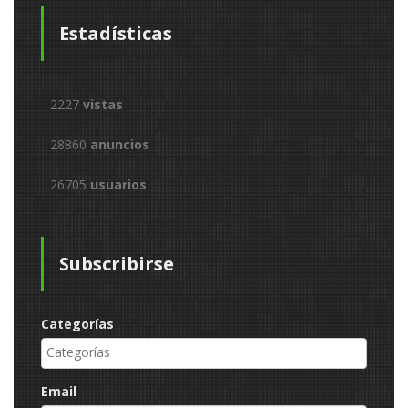
Estadísticas
2227
vistas
28860
anuncios
26705
usuarios
Subscribirse
Categorías
Email