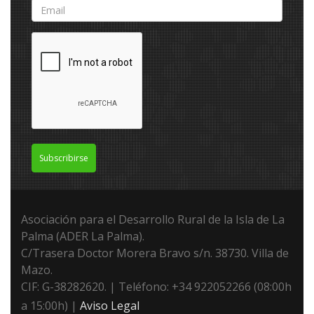
Subscribirse
Asociación para el Desarrollo Rural de la Isla de La
Palma (ADER La Palma).
C/Trasera Doctor Morera Bravo s/n. 38730. Villa de
Mazo.
CIF: G-38282620. | Teléfono: +34 922052266 (08:00h
a 15:00h) |
Aviso Legal