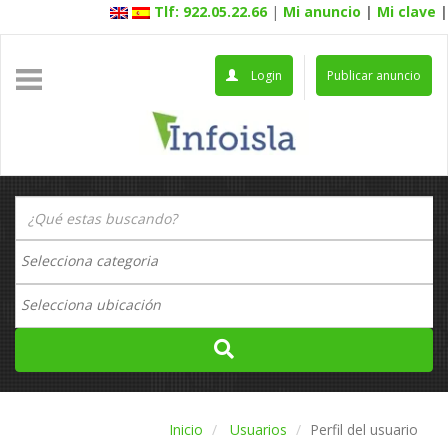
Tlf: 922.05.22.66
|
Mi anuncio
|
Mi clave
|
Login
Publicar anuncio
Inicio
Usuarios
Perfil del usuario