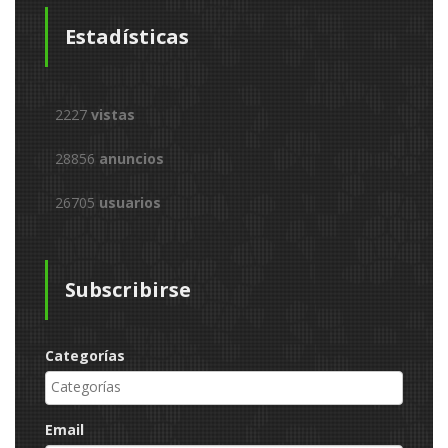
Estadísticas
2227
vistas
28856
anuncios
26705
usuarios
Subscribirse
Categorías
Email