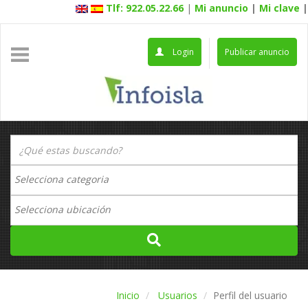
Tlf: 922.05.22.66
|
Mi anuncio
|
Mi clave
|
Login
Publicar anuncio
Inicio
Usuarios
Perfil del usuario