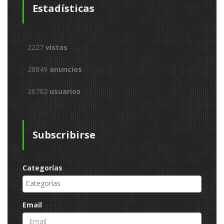
Estadísticas
2227
vistas
28849
anuncios
26702
usuarios
Subscribirse
Categorías
Email