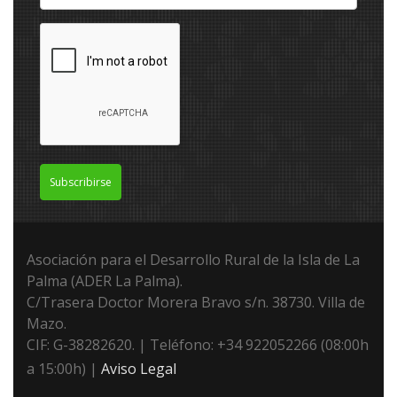
Subscribirse
Asociación para el Desarrollo Rural de la Isla de La
Palma (ADER La Palma).
C/Trasera Doctor Morera Bravo s/n. 38730. Villa de
Mazo.
CIF: G-38282620. | Teléfono: +34 922052266 (08:00h
a 15:00h) |
Aviso Legal