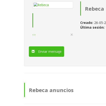
Rebeca
Creado:
26-05-
Última sesión:
×
‹
›
Enviar mensaje
Rebeca anuncios