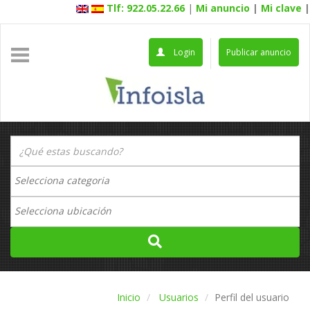
Tlf: 922.05.22.66
|
Mi anuncio
|
Mi clave
|
Login
Publicar anuncio
Inicio
Usuarios
Perfil del usuario