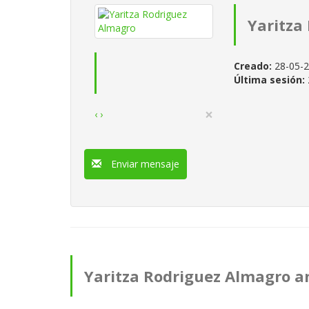
Yaritza
Creado:
28-05-
Última sesión:
×
‹
›
Enviar mensaje
Yaritza Rodriguez Almagro a