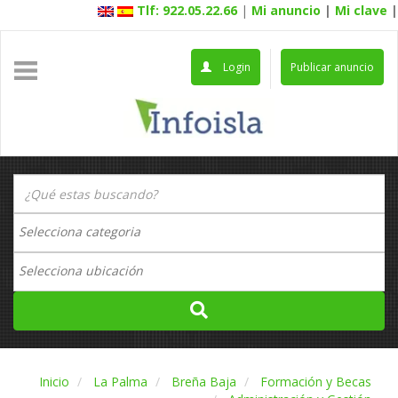
Tlf: 922.05.22.66
|
Mi anuncio
|
Mi clave
|
Login
Publicar anuncio
Inicio
La Palma
Breña Baja
Formación y Becas