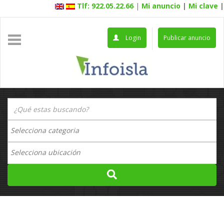
Tlf: 922.05.22.66
|
Mi anuncio
|
Mi clave
|
Login
Publicar anuncio