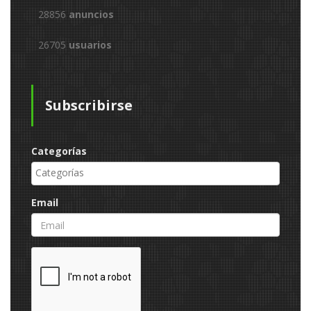
28856
anuncios
26705
usuarios
Subscribirse
Categorías
Email