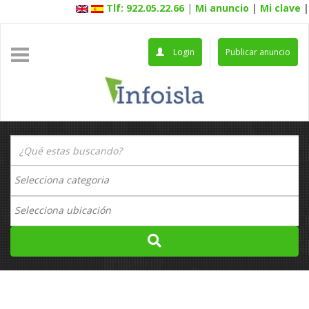
Tlf: 922.05.22.66
|
Mi anuncio
|
Mi clave
|
Login
Publicar anuncio