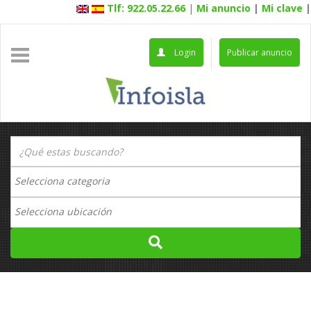
Tlf: 922.05.22.66
|
Mi anuncio
|
Mi clave
|
Login
Publicar anuncio