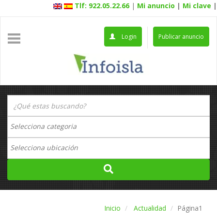
Tlf: 922.05.22.66
|
Mi anuncio
|
Mi clave
|
Login
Publicar anuncio
Inicio
Actualidad
Página1