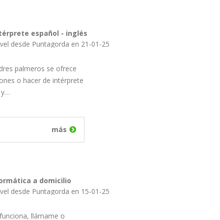
térprete español - inglés
ovel desde Puntagorda en 21-01-25
adres palmeros se ofrece
ones o hacer de intérprete
 y…
más
ormática a domicilio
ovel desde Puntagorda en 15-01-25
 funciona, llámame o