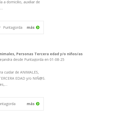
 a domicilio, auxiliar de
o…
Puntagorda
más
nimales, Personas Tercera edad y/o niños/as
lejandra desde Puntagorda en 01-08-25
ara cuidar de ANIMALES,
TERCERA EDAD y/o NIÑ@S.
les,…
untagorda
más