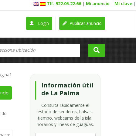
Tlf: 922.05.22.66
|
Mi anuncio
|
Mi clave
|
Login
Publicar anuncio
ágina1
Información útil
de La Palma
ncio
Consulta rápidamente el
estado de senderos, balsas,
ando
tiempo, webcams de la isla,
horarios y líneas de guaguas.
nar