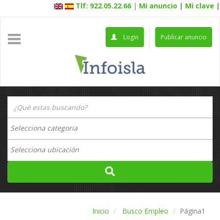
Tlf: 922.05.22.66
|
Mi anuncio
|
Mi clave
|
Login
Publicar anuncio
Inicio
Busco Empleo
Página1