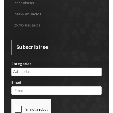
2227
vistas
28856
anuncios
26705
usuarios
Subscribirse
Categorías
Email