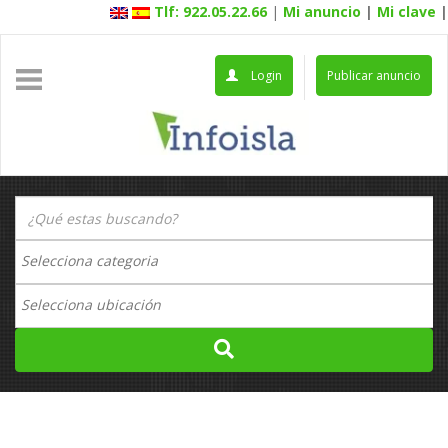
Tlf: 922.05.22.66
|
Mi anuncio
|
Mi clave
|
Login
Publicar anuncio