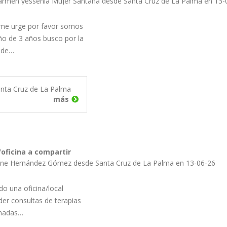
armen yessenia Mujer Santana desde Santa Cruz de La Palma en 13-
 me urge por favor somos
ño de 3 años busco por la
 de…
nta Cruz de La Palma
más
/oficina a compartir
Ione Hernández Gómez desde Santa Cruz de La Palma en 13-06-26
o una oficina/local
er consultas de terapias
onadas…