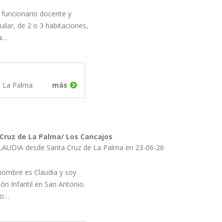
 funcionario docente y
uilar, de 2 o 3 habitaciones,
La…
e La Palma
más
 Cruz de La Palma/ Los Cancajos
LAUDIA desde Santa Cruz de La Palma en 23-06-26
nombre es Claudia y soy
n Infantil en San Antonio.
so…