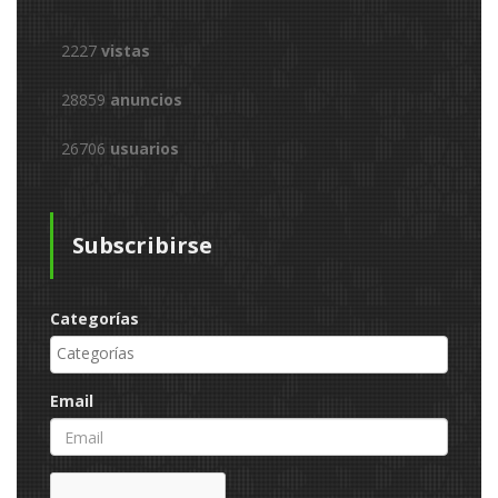
2227
vistas
28859
anuncios
26706
usuarios
Subscribirse
Categorías
Email