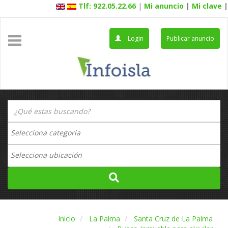
Tlf: 922.05.22.66
|
Mi anuncio
|
Mi clave
|
Login
Publicar anuncio
Inicio
La Palma
Santa Cruz de La Palma