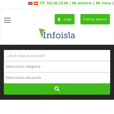
Tlf: 922.05.22.66
|
Mi anuncio
|
Mi clave
|
Login
Publicar anuncio