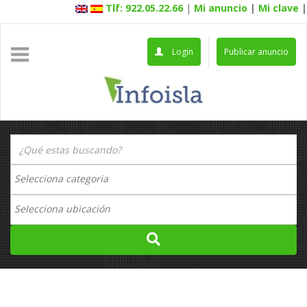
Tlf: 922.05.22.66
|
Mi anuncio
|
Mi clave
|
Login
Publicar anuncio