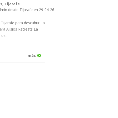
s, Tijarafe
dmin desde Tijarafe en 29-04-26
 Tijarafe para descubrir La
ra Alisios Retreats La
o de…
más