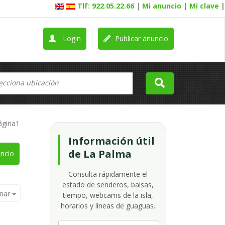
Tlf: 922.05.22.66
|
Mi anuncio
|
Mi clave
|
Login
Publicar anuncio
ágina1
Información útil
de La Palma
ncio
Consulta rápidamente el
estado de senderos, balsas,
nar
tiempo, webcams de la isla,
horarios y líneas de guaguas.