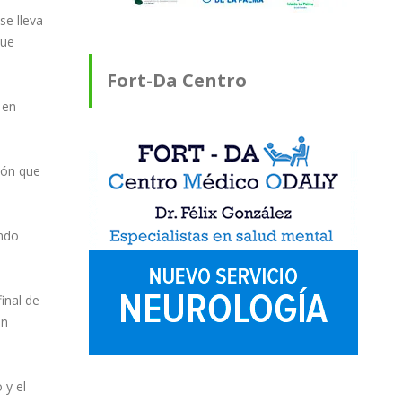
se lleva
que
Fort-Da Centro
 en
Médico ODALY
ión que
ando
inal de
un
 y el