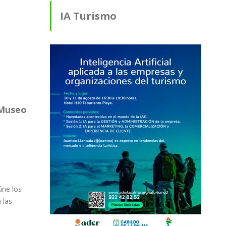
IA Turismo
 Museo
úne los
 las