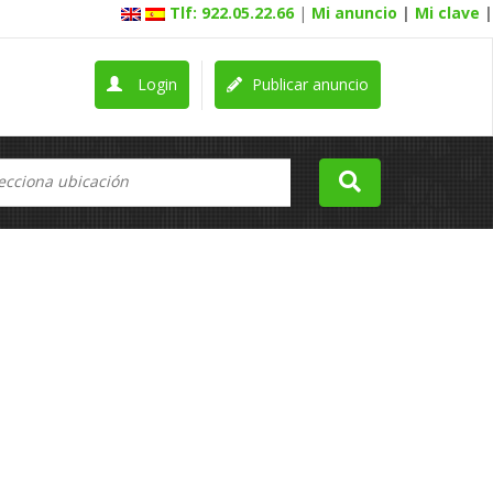
Tlf: 922.05.22.66
|
Mi anuncio
|
Mi clave
|
Login
Publicar anuncio