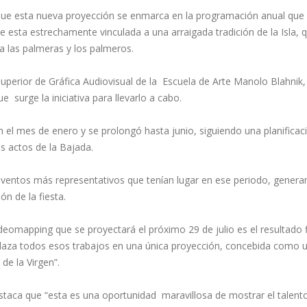
a que esta nueva proyección se enmarca en la programación anual que 
de esta estrechamente vinculada a una arraigada tradición de la Isla, 
a las palmeras y los palmeros.
Superior de Gráfica Audiovisual de la Escuela de Arte Manolo Blahnik,
 surge la iniciativa para llevarlo a cabo.
 el mes de enero y se prolongó hasta junio, siguiendo una planificac
s actos de la Bajada.
 eventos más representativos que tenían lugar en ese periodo, gener
ón de la fiesta.
ideomapping que se proyectará el próximo 29 de julio es el resultado f
relaza todos esos trabajos en una única proyección, concebida como 
de la Virgen”.
staca que “esta es una oportunidad maravillosa de mostrar el talento