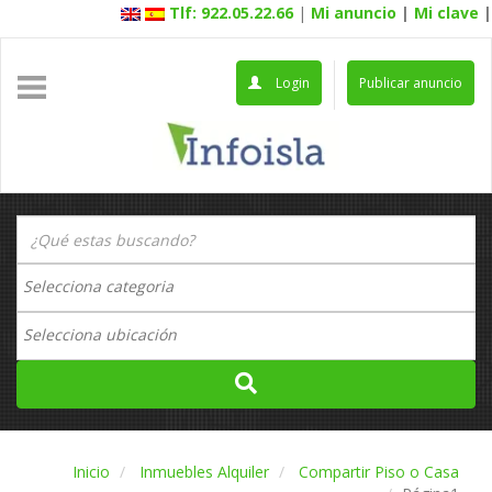
Tlf: 922.05.22.66
|
Mi anuncio
|
Mi clave
|
Login
Publicar anuncio
Inicio
Inmuebles Alquiler
Compartir Piso o Casa