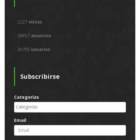
2227
vistas
28857
anuncios
26705
usuarios
Subscribirse
Categorías
Email