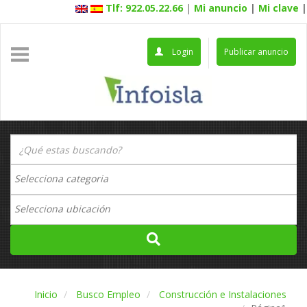
Tlf: 922.05.22.66
|
Mi anuncio
|
Mi clave
|
Login
Publicar anuncio
Inicio
Busco Empleo
Construcción e Instalaciones