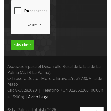
Subscribirse
Asociación para el Desarrollo Rural de la Isla de La
Palma (ADER La Palma).
C/Trasera Doctor Morera Bravo s/n. 38730. Villa de
Mazo.
CIF: G-38282620. | Teléfono: +34 922052266 (08:00h
a 15:00h) |
Aviso Legal
© La Palma - Infoisla 2026