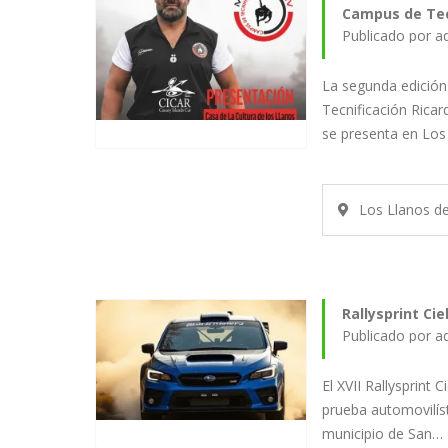
Campus de Tec
Publicado por a
La segunda edició
Tecnificación Ricar
se presenta en Los
Los Llanos d
Rallysprint Ci
Publicado por a
El XVII Rallysprint 
prueba automovilíst
municipio de San…