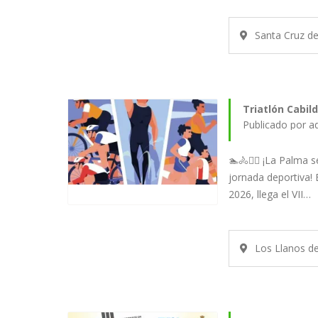
Santa Cruz d
Triatlón Cabil
Publicado por a
🏊🚴🏃‍♂️ ¡La Palma
jornada deportiva!
2026, llega el VII…
Los Llanos d