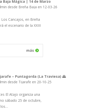
eña Baja Mágica | 14 de Marzo
dmin desde Breña Baja en 12-03-26
de Los Cancajos, en Breña
á el escenario de la XXIII
más
jarafe – Puntagorda (La Traviesa) 🌄
dmin desde Tijarafe en 20-10-25
tes El Atajo organiza una
imo sábado 25 de octubre,
 los…