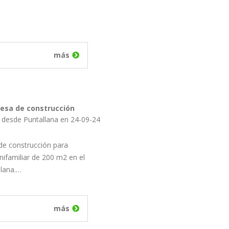
más
esa de construcción
l desde Puntallana en 24-09-24
e construcción para
unifamiliar de 200 m2 en el
llana.…
más